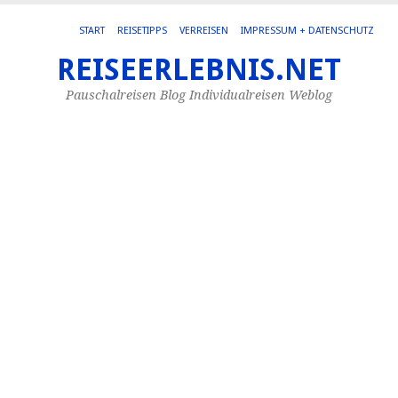
START
REISETIPPS
VERREISEN
IMPRESSUM + DATENSCHUTZ
REISEERLEBNIS.NET
SC
AR
Pauschalreisen Blog Individualreisen Weblog
MA
UR
H
Va
M
Un
de
vie
Au
die
m
au
de