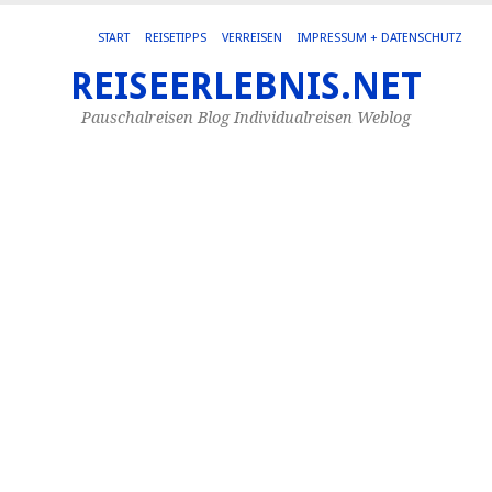
START
REISETIPPS
VERREISEN
IMPRESSUM + DATENSCHUTZ
REISEERLEBNIS.NET
MO
JU
Pauschalreisen Blog Individualreisen Weblog
20
M
M
Se
Di
hi
Al
Md
ge
zu
Ma
gr
Se